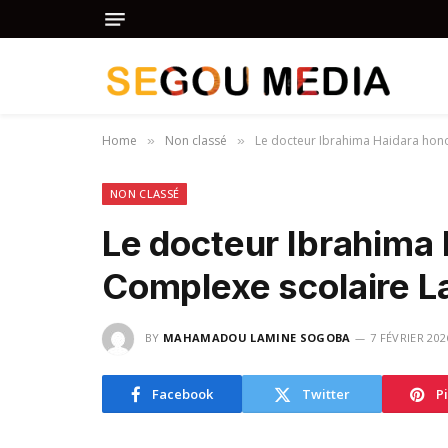
Home
Non classé
Le docteur Ibrahima Haidara hon
»
»
NON CLASSÉ
Le docteur Ibrahima 
Complexe scolaire L
BY
MAHAMADOU LAMINE SOGOBA
7 FÉVRIER 202
Facebook
Twitter
P