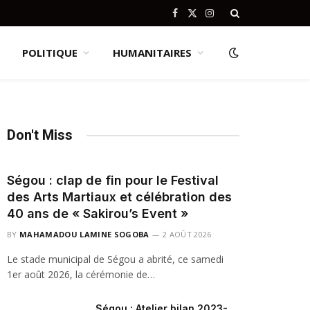
Facebook
X
Instagram
(Twitter)
POLITIQUE
HUMANITAIRES
Don't Miss
Ségou : clap de fin pour le Festival
des Arts Martiaux et célébration des
40 ans de « Sakirou’s Event »
BY
MAHAMADOU LAMINE SOGOBA
2 AOÛT 2026
Le stade municipal de Ségou a abrité, ce samedi
1er août 2026, la cérémonie de…
Ségou : Atelier bilan 2023-