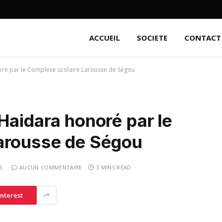
ACCUEIL
SOCIETE
CONTACT
oré par le Complexe scolaire Larousse de Ségou
Haidara honoré par le
arousse de Ségou
6
AUCUN COMMENTAIRE
3 MINS READ
interest