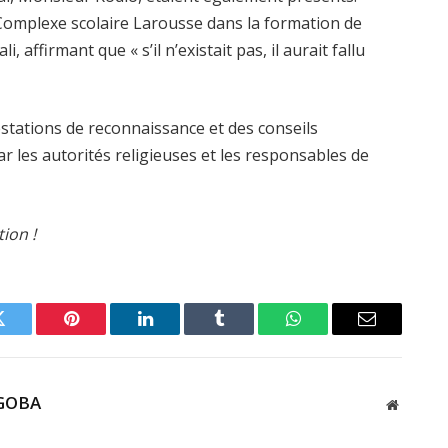
 Complexe scolaire Larousse dans la formation de
affirmant que « s’il n’existait pas, il aurait fallu
testations de reconnaissance et des conseils
 les autorités religieuses et les responsables de
ion !
Twitter
Pinterest
LinkedIn
Tumblr
WhatsApp
Email
GOBA
Website