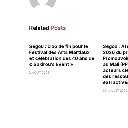
Related
Posts
Ségou : clap de fin pour le
Ségou : Ate
Festival des Arts Martiaux
2026 du p
et célébration des 40 ans de
Promouvoir
« Sakirou’s Event »
au Mali (P
acteurs clé
2 AOÛT 2026
des ressou
extractive
29 JUILLET 2026