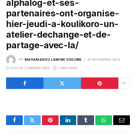
alphalog-et-ses-
partenaires-ont-organise-
hier-jeudi-a-koulikoro-un-
atelier-dechange-et-de-
partage-avec-la/
BY
MAHAMADOU LAMINE SOGOBA
29 NOVEMBRE 2024
AUCUN COMMENTAIRE
1 MIN READ
Facebook
Twitter
Pinterest
LinkedIn
Tumblr
WhatsApp
Email