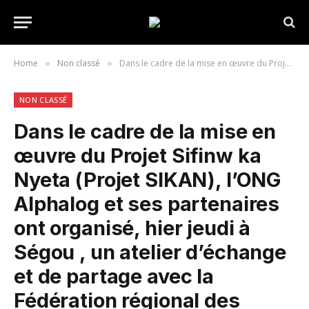
Home
Non classé
Dans le cadre de la mise en œuvre du Projet Sifinw ka Nyeta (Projet SIKAN), l’ONG Alphalog et ses partenaires ont organisé, hier jeudi à Ségou , un atelier d’échange et de partage avec la Fédération régional des associations des personnes vivants avec un handicap (FERAPH) de Ségou sur la santé de la reproduction. Il s’agit à travers cette initiative d’identifier les défis rencontrés et les besoins des jeunes en situation de handicap en matière de santé de la reproduction.Des membres de la Fédération régional des associations des personnes vivants avec un handicap (FERAPH) de Ségou ont été édifiés sur la santé de reproduction. Une initiative qui vise à soutenir et à informer cette couche vulnérable en matière de santé de la reproduction.Cette initiative de l’ONG Alphalog et ses partenaires, dont CORDAID, PSI Mali, a été salué par la FERAPH.Il faut noter que le projet SIKAN, destiné aux personnes vivant avec un handicap, est financé par le Royaume des Pays Bas. Aussi, cet atelier a vu la participation de plusieurs membres de la FERAPH de Ségou . https://segoumedia.com/2024/11/29/dans-le-cadre-de-la-mise-en-oeuvre-du-projet-sifinw-ka-nyeta-projet-sikan-long-alphalog-et-ses-partenaires-ont-organise-hier-jeudi-a-koulikoro-un-atelier-dechange-et-de-partage-avec-la/
»
»
NON CLASSÉ
Dans le cadre de la mise en
œuvre du Projet Sifinw ka
Nyeta (Projet SIKAN), l’ONG
Alphalog et ses partenaires
ont organisé, hier jeudi à
Ségou , un atelier d’échange
et de partage avec la
Fédération régional des