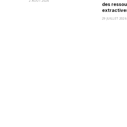
2 AOÛT 2026
des ressou
extractive
29 JUILLET 2026