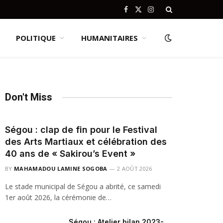
Facebook
X
Instagram
(Twitter)
POLITIQUE
HUMANITAIRES
Don't Miss
Ségou : clap de fin pour le Festival
des Arts Martiaux et célébration des
40 ans de « Sakirou’s Event »
BY
MAHAMADOU LAMINE SOGOBA
2 AOÛT 2026
Le stade municipal de Ségou a abrité, ce samedi
1er août 2026, la cérémonie de…
Ségou : Atelier bilan 2023-