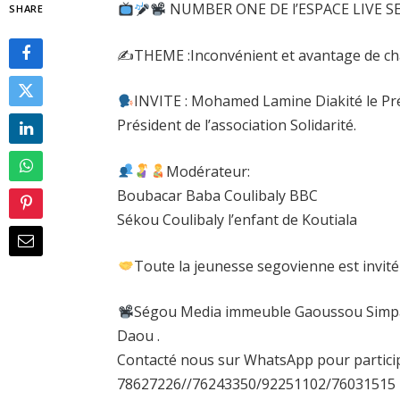
NUMBER ONE DE l’ESPACE LIVE S
SHARE
✍️THEME :Inconvénient et avantage de 
INVITE : Mohamed Lamine Diakité le Pré
Président de l’association Solidarité.
Modérateur:
Boubacar Baba Coulibaly BBC
Sékou Coulibaly l’enfant de Koutiala
Toute la jeunesse segovienne est invité
Ségou Media immeuble Gaoussou Simpara
Daou .
Contacté nous sur WhatsApp pour participé
78627226//76243350/92251102/76031515