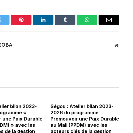
Twitter
Pinterest
LinkedIn
Tumblr
WhatsApp
Email
GOBA
Website
lier bilan 2023-
Ségou : Atelier bilan 2023-
rogramme «
2026 du programme
 une Paix Durable
Promouvoir une Paix Durable
PDM) » avec les
au Mali (PPDM) avec les
s de la gestion
acteurs clés de la gestion