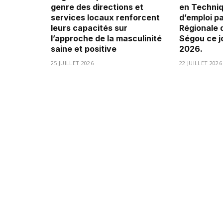
genre des directions et
en Techni
services locaux renforcent
d’emploi pa
leurs capacités sur
Régionale 
l’approche de la masculinité
Ségou ce jo
saine et positive
2026.
25 JUILLET 2026
22 JUILLET 2026