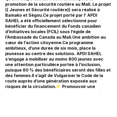
promotion de la sécurité routière au Mali. Le projet
(( Jeunes et Sécurité routière)) sera réalisé à
Bamako et Ségou.‎Ce projet porté par l’ APDI
SAHEL a été officiellement sélectionné pour
bénéficier du financement du Fonds canadien
d’initiatives locales (FCIL) sous l’égide de
l’Ambassade du Canada au Mali.‎Une ambition au
cœur de l’action citoyenne.‎Ce programme
ambitieux, d’une durée de six mois, place la
jeunesse au centre des solutions. APDI SAHEL
s’engage à mobiliser au moins 800 jeunes avec
une attention particulière portée à l’inclusion,
puisque 60 % des bénéficiaires seront des filles et
des femmes.‎‎Il s’agit de Vulgariser le Code de la
route auprès d’une génération exposée aux
risques de la circulation.‎
Promouvoir une
conduite responsable et le port du casque, afin de
transformer radicalement les habitudes sur la voie
publique‎
Encourager les jeunes à devenir des
ambassadeurs de la sécurité routière au sein de
leurs familles et de leurs communautés