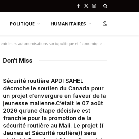
Facebook
X
Instagram
(Twitter)
POLITIQUE
HUMANITAIRES
ions sociopolitique et économique en temps de crise(SHE LEAD IN CRISIS)
Don't Miss
Sécurité routière APDI SAHEL
décroche le soutien du Canada pour
un projet d’envergure en faveur de la
jeunesse malienne.‎‎C’était le 07 août
2026 qu’une étape décisive est
franchie pour la promotion de la
sécurité routière au Mali. Le projet ((
Jeunes et Sécurité routière)) sera