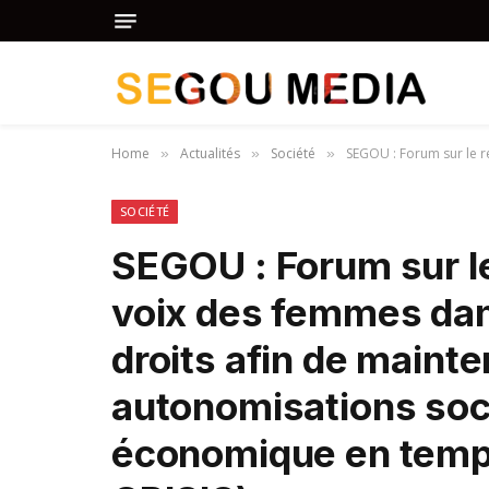
Home
Actualités
Société
SEGOU : Forum sur le renfor
»
»
»
SOCIÉTÉ
SEGOU : Forum sur l
voix des femmes dan
droits afin de mainte
autonomisations soci
économique en temp