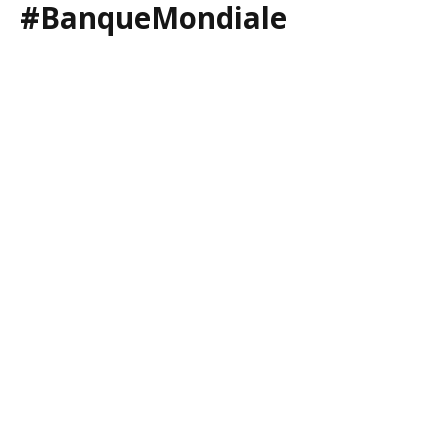
#BanqueMondiale
#ImpactHubBamako
#Entrepreunariat
Facebook
Twitter
Pinterest
LinkedIn
Tumblr
WhatsApp
Email
MAHAMADOU LAMINE SOGOBA
Website
Related
Posts