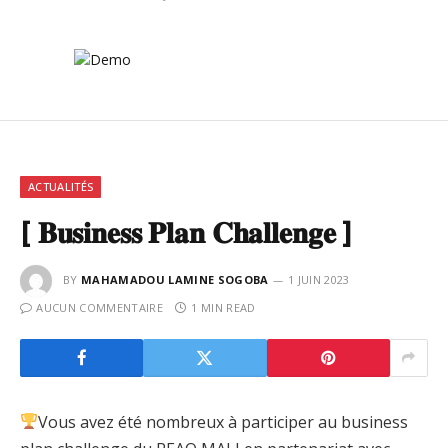
ACTUALITÉS
[ 𝐁𝐮𝐬𝐢𝐧𝐞𝐬𝐬 𝐏𝐥𝐚𝐧 𝐂𝐡𝐚𝐥𝐥𝐞𝐧𝐠𝐞 ]
BY
MAHAMADOU LAMINE SOGOBA
1 JUIN 2023
AUCUN COMMENTAIRE
1 MIN READ
Vous avez été nombreux à participer au business