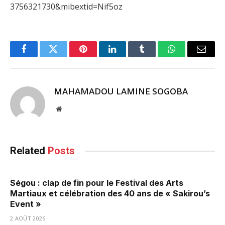
3756321730&mibextid=Nif5oz
Facebook
Twitter
Pinterest
LinkedIn
Tumblr
WhatsApp
Email
MAHAMADOU LAMINE SOGOBA
Website
Related
Posts
Ségou : clap de fin pour le Festival des Arts
Martiaux et célébration des 40 ans de « Sakirou’s
Event »
2 AOÛT 2026