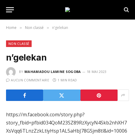
Home
Non classé
n’gelekan
»
»
NON CLASSÉ
n’gelekan
BY
MAHAMADOU LAMINE SOGOBA
18 MAI 2023
AUCUN COMMENTAIRE
1 MIN READ
https://m.facebook.com/story.php?
story_fbid=pfbid034QoM23SZ89RzXycyN4Skb2nhXH7
XsVqq6TLnzZzkLtiyHsp1AL5aHbJ78GSjm8tl&id=10006