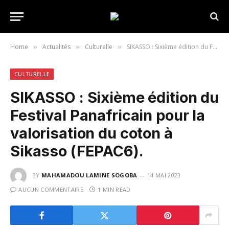
Home
Actualités
Culturelle
SIKASSO : Sixième édition du Festival Panafricain pour la valorisation du coton à Sikasso (FEPAC6).
»
»
»
CULTURELLE
SIKASSO : Sixième édition du
Festival Panafricain pour la
valorisation du coton à
Sikasso (FEPAC6).
BY
MAHAMADOU LAMINE SOGOBA
14 MAI 2023
AUCUN COMMENTAIRE
1 MIN READ