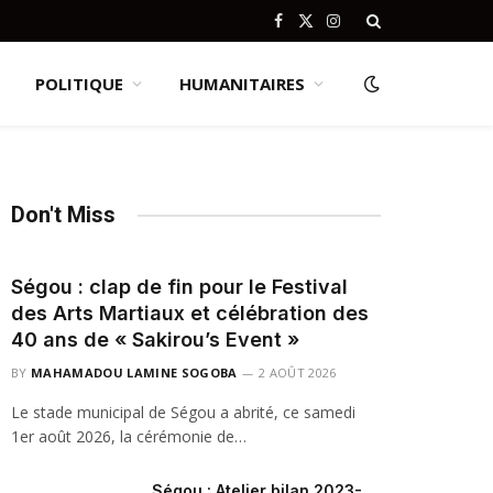
Facebook
X
Instagram
(Twitter)
POLITIQUE
HUMANITAIRES
Don't Miss
Ségou : clap de fin pour le Festival
des Arts Martiaux et célébration des
40 ans de « Sakirou’s Event »
BY
MAHAMADOU LAMINE SOGOBA
2 AOÛT 2026
Le stade municipal de Ségou a abrité, ce samedi
1er août 2026, la cérémonie de…
Ségou : Atelier bilan 2023-