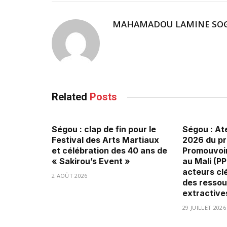
MAHAMADOU LAMINE SO
Related
Posts
Ségou : clap de fin pour le
Ségou : Ate
Festival des Arts Martiaux
2026 du p
et célébration des 40 ans de
Promouvoir
« Sakirou’s Event »
au Mali (P
acteurs clé
2 AOÛT 2026
des ressou
extractive
29 JUILLET 2026