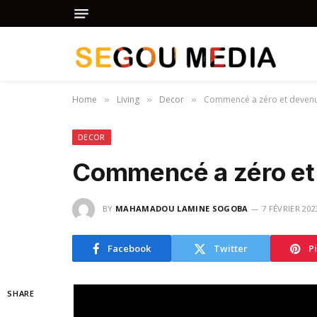
Home
Living
Decor
Commencé a zéro et devenu
»
»
»
DECOR
Commencé a zéro et
BY
MAHAMADOU LAMINE SOGOBA
7 FÉVRIER 202
Facebook
Twitter
P
SHARE